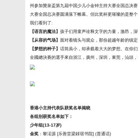
州参加贊泉盃第九屆中国少儿小金钟主持大赛全国总决赛
大赛全国总决赛圆满落下帷幕。但比奖杯更璀璨的是整个参
我们看到了:
【语言的魔法】
孩子们用童声诠释文字的力量，激昂，深
新
【从容的气场】
面对着镜头与观众，那份超越年龄的镇定和
【梦想的种子】
话筒虽小，却承载着大大的梦想。在你们
全國總決賽的選手來自浙江，廣州，深圳，東莞，汕頭，
闻
香港小主持代表队获奖名单揭晓
各组别获奖名单如下：
少年组(13-17岁)
金奖
：黎渃源 [乐善堂梁銶琚书院] (普通话)