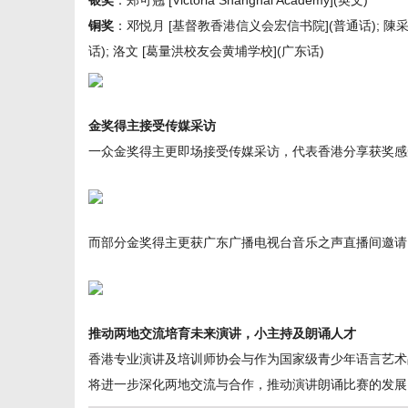
银奖
：郑可翘 [Victoria Shanghai Academy](英文)
铜奖
：邓悦月 [基督教香港信义会宏信书院](普通话); 陳采
话); 洛文 [葛量洪校友会黄埔学校](广东话)
金奖得主接受传媒采访
一众金奖得主更即场接受传媒采访，代表香港分享获奖感
而部分金奖得主更获广东广播电视台音乐之声直播间邀请
推动两地交流培育未来演讲，小主持及朗诵人才
香港专业演讲及培训师协会与作为国家级青少年语言艺术
将进一步深化两地交流与合作，推动演讲朗诵比赛的发展