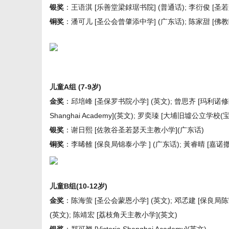
银奖
：王语淇 [乐善堂梁銶琚书院] (普通话); 李衍俊 [圣若
铜奖
：潘可儿 [圣公会曾肇添中学] (广东话); 陈家甜 [佛
网
儿童A组 (7-9岁)
金奖
：邱培峰 [圣保罗书院小学] (英文); 曾思齐 [玛利诺修院学校
Shanghai Academy](英文); 罗奕瑧 [大埔旧墟公立学校(
银奖
：谢日熙 [佐敦谷圣若瑟天主教小学](广东话)
铜奖
：李晞雒 [保良局锦泰小学 ] (广东话); 黃睿晴 [嘉诺
儿童B组(10-12岁)
金奖
：陈海萤 [圣公会蒙恩小学] (英文); 邓孞建 [保良局陈
(英文); 陈靖宏 [荔枝角天主教小学](英文)