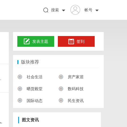
搜索
帐号
发表主题
签到
版块推荐
社会生活
房产家居
。
晒货殿堂
数码科技
国际动态
民生资讯
图文资讯
广