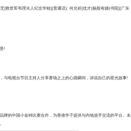
芝[救世军韦理夫人纪念学校](普通话); 何允祈[优才(杨殷有娣)书院](广东
受!
，与电视台节目主持人分享赛场之上的心跳瞬间，诉说自己的星光故事!
品牌的中国小金钟比赛合作，为香港学子提供与内地选手交流的平台。未
。