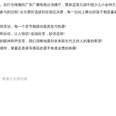
。在灯光璀璨的广东广播电视台演播厅，贊泉盃第九屆中国少儿小金钟主
与的过程! 从分赛区选拔到全国总决赛，每一位站上舞台的孩子都是赢家
情灵动，每一个音节都跳动着真垫与热爱!
自信，让人惊叹! 临场应变，妙语连珠!
的眼神和声音里，我们清晰地看到未来新生代主持人的蓬勃希望!
潮州，肇慶及香港等賽區的選手角逐金獎的殊榮!
香港小主持代表