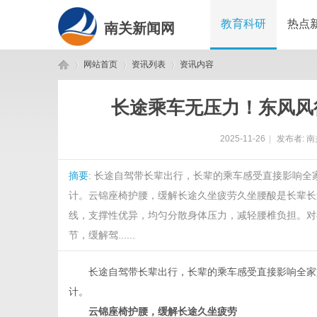
教育科研
热点
南关新闻网
网站首页
资讯列表
资讯内容
长途乘车无压力！东风风行
南
›
›
›
2025-11-26
|
发布者:
南
摘要
: 长途自驾带长辈出行，长辈的乘车感受直接影响全
计。云锦座椅护腰，缓解长途久坐疲劳久坐腰酸是长辈长途
线，支撑性优异，均匀分散身体压力，减轻腰椎负担。对
节，缓解驾......
关
长途自驾带长辈出行，长辈的乘车感受直接影响全家旅途心
计。
云锦座椅护腰，缓解长途久坐疲劳