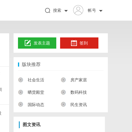
搜索
帐号
发表主题
签到
版块推荐
设
社会生活
房产家居
曲
调
晒货殿堂
数码科技
国际动态
民生资讯
设
图文资讯