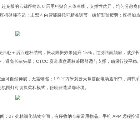
 超充版的云锦座椅以 8 层用料贴合人体曲线，支撑性优异，均匀分散身
座椅硌腰不适；主驾 4 向智能腰托可精准调节，缓解驾驶疲劳；座椅加
弗逊 + 后五连杆结构，振动隔振效果提升 15%，过滤路面颠簸，减少长
小，避免长辈头晕；CTCC 赛道底盘调校兼顾舒适与支撑，确保行驶平稳
坐可自然伸展，无需蜷缩；1.9 平方米观云天幕搭配电动遮阳帘，调节采
 色氛围灯可切换柔和模式，傍晚营造温馨环境。
间；27 处精细化储物空间，有序收纳长辈常用物品。手机 APP 远程控