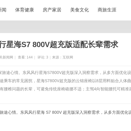
新闻
体育健康
房产家居
美食文化
商旅生涯
星海S7 800V超充版适配长辈需求
关新闻网
|
查看:
144
|
评论:
3
|
来源：互联网
家旅途心情。东风风行星海S7800V超充版深入洞察需求，从多方面优化
乘车的常见困扰，星海S7800V超充版的云锦座椅以8层用料贴合人体
有腰椎问题的长辈，可避免传统座椅硌腰不适；主驾4向智能腰托可精准
情。东风风行星海 S7 800V 超充版深入洞察需求，从多方面优化