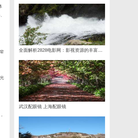
体
热、
全面解析2828电影网：影视资源的丰富宝库及其使用指南
辈
。
光
武汉配眼镜 上海配眼镜
温，