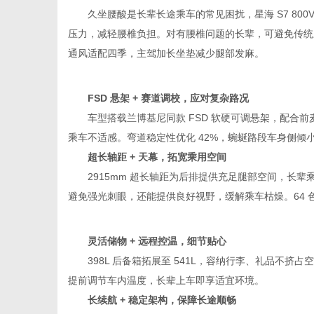
久坐腰酸是长辈长途乘车的常见困扰，星海 S7 800V
压力，减轻腰椎负担。对有腰椎问题的长辈，可避免传统
通风适配四季，主驾加长坐垫减少腿部发麻。
新
FSD 悬架 + 赛道调校，应对复杂路况
车型搭载兰博基尼同款 FSD 软硬可调悬架，配合前麦
乘车不适感。弯道稳定性优化 42%，蜿蜒路段车身侧倾
超长轴距 + 天幕，拓宽乘用空间
2915mm 超长轴距为后排提供充足腿部空间，长辈乘
避免强光刺眼，还能提供良好视野，缓解乘车枯燥。64
闻
灵活储物 + 远程控温，细节贴心
398L 后备箱拓展至 541L，容纳行李、礼品不挤占空
提前调节车内温度，长辈上车即享适宜环境。
长续航 + 稳定架构，保障长途顺畅